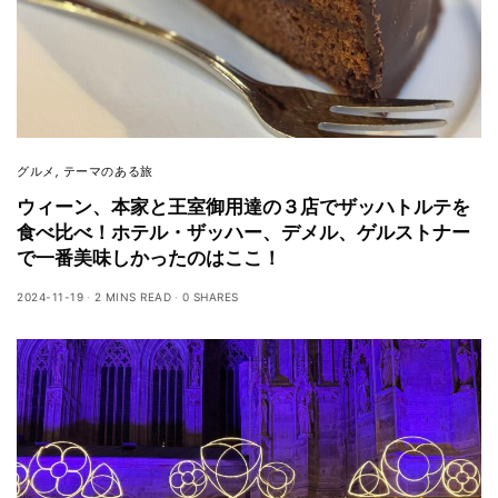
グルメ
,
テーマのある旅
ウィーン、本家と王室御用達の３店でザッハトルテを
食べ比べ！ホテル・ザッハー、デメル、ゲルストナー
で一番美味しかったのはここ！
2024-11-19
2 MINS READ
0 SHARES