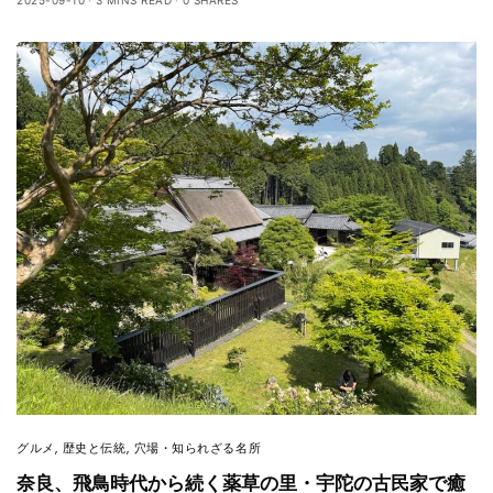
グルメ
,
歴史と伝統
,
穴場・知られざる名所
奈良、飛鳥時代から続く薬草の里・宇陀の古民家で癒