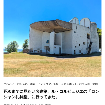
かわいい・おしゃれ
,
建築・インテリア
,
有名・人気スポット
,
神社仏閣・聖地
死ぬまでに見たい名建築、ル・コルビュジエの「ロン
シャン礼拝堂」に行ってきた。
2023-01-25
4 MINS READ
0 SHARES