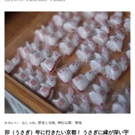
かわいい・おしゃれ
,
歴史と伝統
,
神社仏閣・聖地
卯（うさぎ）年に行きたい京都！ うさぎに縁が深い宇