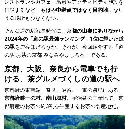
レストランやカフェ、温泉やアクティビティ施設を
併設するなど、もはや
中継点ではなく目的地
になり
うる場所も少なくない。
そんな道の駅戦国時代に、
京都の山奥にありながら
2024年の「道の駅最強ランキング」1位に輝いた道
の駅
をご存知だろうか。それが、今回紹介する「道
の駅 お茶の京都 みなみやましろ村」である。
京都、大阪、奈良から電車でも行
ける、茶グルメづくしの道の駅へ
京都府の東南端、奈良、滋賀、三重の県境にある、
京都府唯一の村、南山城村
。宇治茶の主産地で、京
都府産のお茶の約3割を生産するお茶の名産地だ。