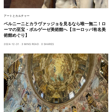
アートとカルチャー
ベルニーニとカラヴァッジョを見るなら唯一無二！ロ
ーマの至宝・ボルゲーゼ美術館へ【ヨーロッパ有名美
術館めぐり】
2024-12-31
3 MINS READ
0 SHARES