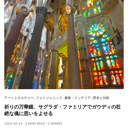
アートとカルチャー
,
フォトジェニック
,
建築・インテリア
,
歴史と伝統
祈りの万華鏡、サグラダ・ファミリアでガウディの壮
絶な魂に思いをよせる
2025-04-25
3 MINS READ
0 SHARES