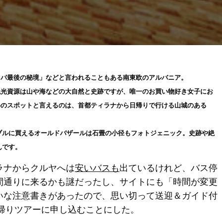
ッパ最後の秘境」などと言われることもある南東欧のアルバニア。
観光資源は山や海などの大自然と史跡ですが、唯一のお買い物好き女子にお
めのスポットと言えるのは、首都ティラナから日帰りで行ける山城のある
ブルに買えるオールドバザールは石畳の小径もフォトジェニック。史跡や絶
んです。
ラナからクルヤへは
安いバスも
出ているけれど、バス停
間通りに来るかも謎だったし、サイトにも「時間が変更
いな注意書きがあったので、思い切って送迎＆ガイド付
日帰りツアーに申し込むことにした。