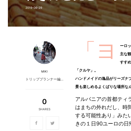
2019-06-29
「ヨ
ーロ
主な
すす
「クルヤ」。
MIKI
ハンドメイドの逸品がリーズナ
トリッププランナー編…
景も楽しめるよくばりな場所な
アルバニアの首都ティ
0
はまちの外れだし、時
SHARES
する可能性あり」みた
きの１日90ユーロの