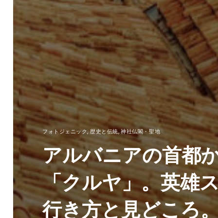
フォトジェニック
,
歴史と伝統
,
神社仏閣・聖地
アルバニアの首都
「クルヤ」。英雄
行き方と見どころ