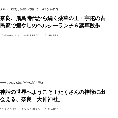
グルメ
,
歴史と伝統
,
穴場・知られざる名所
奈良、飛鳥時代から続く薬草の里・宇陀の古
民家で癒やしのヘルシーランチ＆薬草散歩
2025-06-11
3 MINS READ
0 SHARES
テーマのある旅
,
神社仏閣・聖地
神話の世界へようこそ！たくさんの神様に出
会える、奈良「大神神社」
2017-03-27
3 MINS READ
0 SHARES