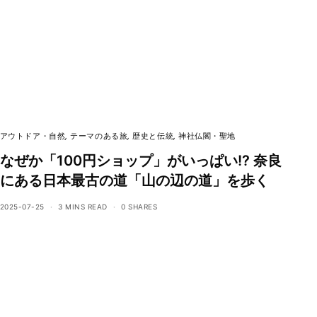
アウトドア・自然
,
テーマのある旅
,
歴史と伝統
,
神社仏閣・聖地
なぜか「100円ショップ」がいっぱい!? 奈良
にある日本最古の道「山の辺の道」を歩く
2025-07-25
3 MINS READ
0 SHARES