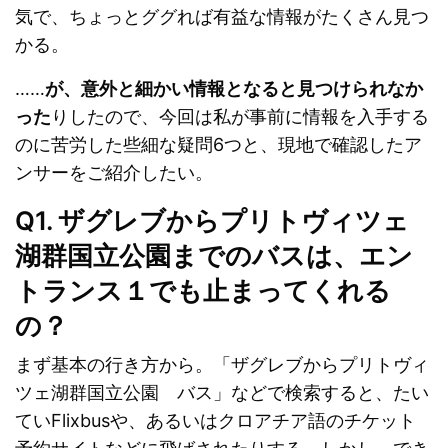
気で、ちょっとググれば有益な情報がたくさん見つ
かる。
……
が、意外と細かい情報となると見つけられなか
った
りしたので、今回は私が事前に情報を入手する
のに苦労した些細な疑問6つと、現地で確認したア
ンサーをご紹介したい。
Q1. ザグレブからプリトヴィツェ
湖群国立公園までのバスは、エン
トランス１でも止まってくれる
の？
まず基本の行き方から。「ザグレブからプリトヴィ
ツェ湖群国立公園 バス」などで検索すると、たい
ていFlixbusや、あるいはクロアチア語のチケット