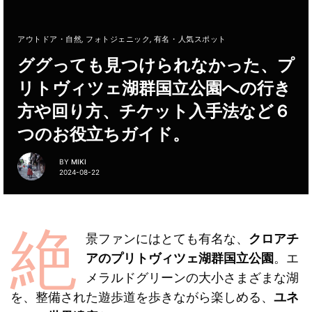
アウトドア・自然
,
フォトジェニック
,
有名・人気スポット
ググっても見つけられなかった、プ
リトヴィツェ湖群国立公園への行き
方や回り方、チケット入手法など６
つのお役立ちガイド。
BY
MIKI
2024-08-22
絶
景ファンにはとても有名な、
クロアチ
アのプリトヴィツェ湖群国立公園
。エ
メラルドグリーンの大小さまざまな湖
を、整備された遊歩道を歩きながら楽しめる、
ユネ