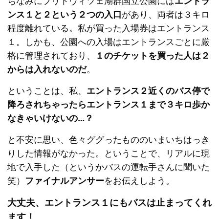
ちなみにプリトヴィツェ湖群国立公園には
エントラ
ンス１と２という２つの入口
があり、両者は３キロ
程度離れている。私が買った入場券はエントランス
１。しかも、公園への入場はエントランスごとに厳
格に管理されており、
１のチケットを買った人は２
からは入れないのだ
。
ということは、私、
エントランス２近くのバス停で
降ろされちゃったらエントランス１まで３キロ歩か
なきゃいけないの…？
と不安に思い、色々ググったもののいまいちはっき
りした情報がなかった。ということで、リアルに現
地で入手した（というかバスの運転手さんに聞いた
笑）
ファイナルアンサー
をお伝えしよう。
大丈夫、エントランス１にもバスは止まってくれ
ます！