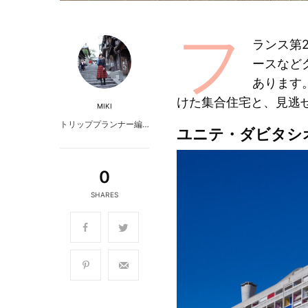
フ
ランス第
ースなど
あります
けた集合住宅と、見逃
MIKI
トリッププランナー編…
ユニテ・ダビタシ
0
SHARES