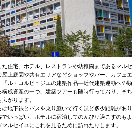
した住宅、ホテル、レストランや幼稚園まであるマルセ
な屋上庭園や共有エリアなどショップやバー、カフェエ
、「ル・コルビュジエの建築作品―近代建築運動への顕
ある構成資産の一つ。建築ツアーも随時行っており、そち
も広がります。
らは地下鉄とバスを乗り継いで行くほど多少距離があり
客でいっぱい。ホテルに宿泊してのんびり過ごすのもよ
ざマルセイユにこれを見るために訪れたりします。