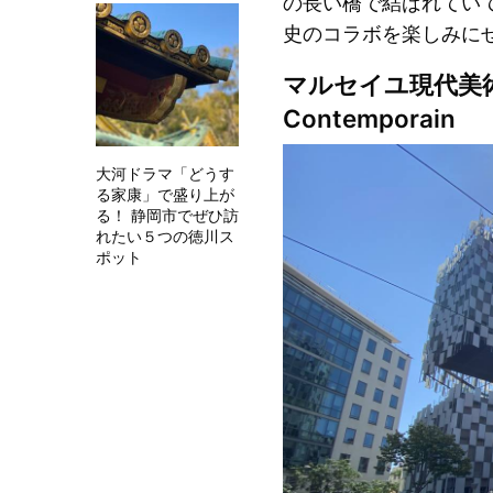
の長い橋で結ばれてい
史のコラボを楽しみに
マルセイユ現代美術センタ
Contemporain
大河ドラマ「どうす
る家康」で盛り上が
る！ 静岡市でぜひ訪
れたい５つの徳川ス
ポット