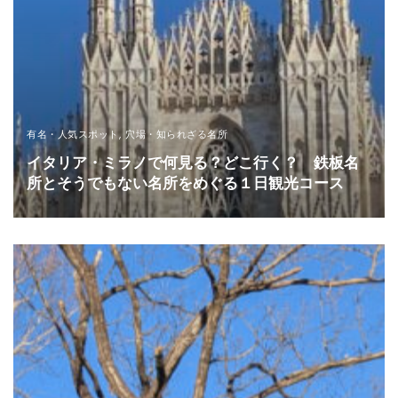
有名・人気スポット
,
穴場・知られざる名所
イタリア・ミラノで何見る？どこ行く？ 鉄板名
所とそうでもない名所をめぐる１日観光コース
READ MORE