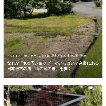
アウトドア・自然
,
テーマのある旅
,
歴史と伝統
,
神社仏閣・聖地
なぜか「100円ショップ」がいっぱい!? 奈良にある
日本最古の道「山の辺の道」を歩く
READ MORE