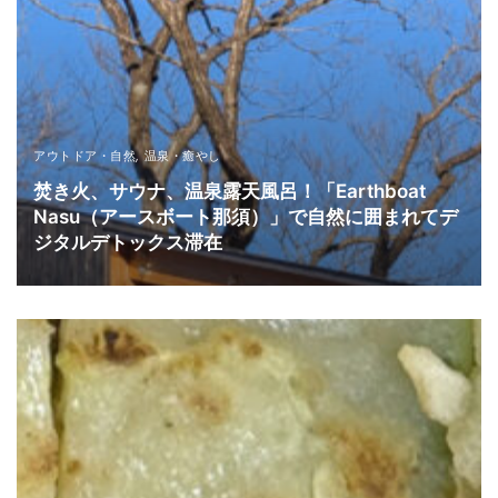
アウトドア・自然
,
温泉・癒やし
焚き火、サウナ、温泉露天風呂！「Earthboat
Nasu（アースボート那須）」で自然に囲まれてデ
ジタルデトックス滞在
READ MORE