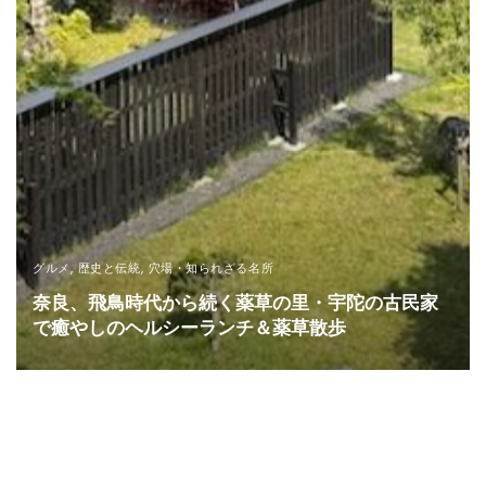
グルメ
,
歴史と伝統
,
穴場・知られざる名所
奈良、飛鳥時代から続く薬草の里・宇陀の古民家
で癒やしのヘルシーランチ＆薬草散歩
READ MORE