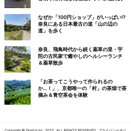
なぜか「100円ショップ」がいっぱい!?
奈良にある日本最古の道「山の辺の
道」を歩く
奈良、飛鳥時代から続く薬草の里・宇
陀の古民家で癒やしのヘルシーランチ
＆薬草散歩
「お茶ってこうやって作られるの
か…！」、京都唯一の「村」の茶畑で茶
摘み＆青空茶会を体験
Copyright ©
Sketch Inc
. 2023 . ALL RIGHTS RESERVED.
プライバシーポリ