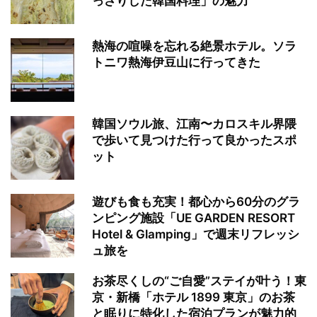
っさりした韓国料理」の魅力
熱海の喧噪を忘れる絶景ホテル。ソラ
トニワ熱海伊豆山に行ってきた
韓国ソウル旅、江南〜カロスキル界隈
で歩いて見つけた行って良かったスポ
ット
遊びも食も充実！都心から60分のグラ
ンピング施設「UE GARDEN RESORT
Hotel & Glamping」で週末リフレッシ
ュ旅を
お茶尽くしの“ご自愛”ステイが叶う！東
京・新橋「ホテル 1899 東京」のお茶
と眠りに特化した宿泊プランが魅力的