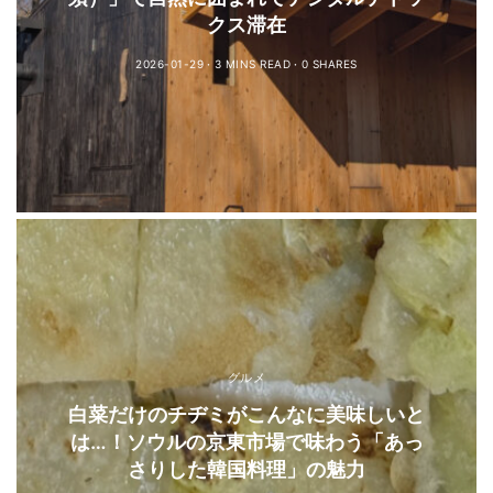
クス滞在
2026-01-29
3 MINS READ
0 SHARES
グルメ
白菜だけのチヂミがこんなに美味しいと
は…！ソウルの京東市場で味わう「あっ
さりした韓国料理」の魅力