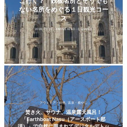
こ行く？ 鉄板名所とそうでも
ない名所をめぐる１日観光コー
ス
2026-02-05
4 MINS READ
0 SHARES
アウトドア・自然
,
温泉・癒やし
焚き火、サウナ、温泉露天風呂！
「Earthboat Nasu（アースボート那
須）」で自然に囲まれてデジタルデトッ